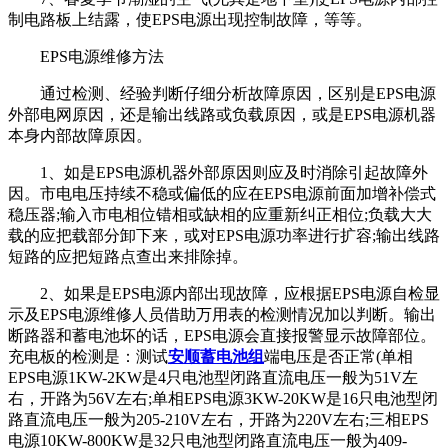
制电路板上结露，使EPS电源出现控制故障，等等。
EPS电源维修方法
通过检测、经验判断仔细分析故障原因，区别是EPS电源
外部电网原因，还是输出线路或负载原因，或是EPS电源机器
本身内部故障原因。
1、如是EPS电源机器外部原因则应及时消除引起故障外
因。市电电压持续不稳或偏低的应在EPS电源前面加增补偿式
稳压器;输入市电相位错相或缺相的应重新纠正相位;负载大大
载的应把载部分卸下来，或对EPS电源功率进行扩容;输出线路
短路的应把短路点查出来排除掉。
2、如果是EPS电源内部出现故障，应根据EPS电源自检显
示及EPS电源维修人员借助万用表的检测情况加以判断。输出
断路器和蓄电池坏的话，EPS电源会直接报警显示故障部位。
充电板的检测是：测试
安顺蓄电池组
端电压是否正常(单相
EPS电源1KW-2KW是4只电池型闭路直流电压一般为51V左
右，开路为56V左右;单相EPS电源3KW-20KW是16只电池型闭
路直流电压一般为205-210V左右，开路为220V左右;三相EPS
电源10KW-800KW是32只电池型闭路直流电压一般为409-