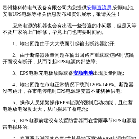
贵州捷科特电气设备有限公司为您提供
安顺直流屏
,安顺电池,
安顺UPS电源等相关信息发布和资讯展示，敬请关注！
应急电源的机器也会有出现一些普遍的小问题，但是又等
不及厂家的上门维修，毕竟上门也需要时间的。
1、输出回路由于大大载而引起输出断路器跳开;
2、由于断路器质量问题在输出回路严重载或短路时该跳
开而没有断开，从而引起EPS电源内部故障;
3、EPS电源充电板故障或蓄
安顺电池
出现质量问题;
4、输出回路在市电正常情况下载到120%-140%。断路器
没有跳开，在市电停电时EPS电源逆变器不能切换供电;
5、操作人员频繁操作EPS电源的强制启动功能，且使蓄
电池放电深度太大，从而损坏了蓄电池;
6、EPS电源前端没有装置防雷器而在雷雨季节EPS电源遭
雷电损坏的;
7、春夏季节潮湿的空气(尤其是地下室)使EPS电源内部控