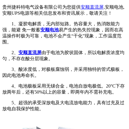
贵州捷科特电气设备有限公司为您提供
安顺直流屏
,安顺电池,
安顺UPS电源等相关信息发布和资讯展示，敬请关注！
1、凝胶电解质，无内部短路。热容量大，热消散能力
强，能避 免一般蓄
安顺电池
易产生的热失控现象，因而在高
温操作时极为可靠，电池不会产生“干化”现象，工作温度范
围。
2、
安顺直流屏
由于电池为胶状固体，所以电解质浓度均
匀，不存在酸分层现象。
3、酸浓度低，对极板腐蚀弱，并采用独特的管式极板，
因此电池寿命长。
4、电池极板采用无锑合金，电池自放电极低。20°C下存
放两年后，还有50%以上的容量，即两年内不需补充电。
5、超强的承受深放电及大电流放电能力，具有过充及过
放电自我保护性能。