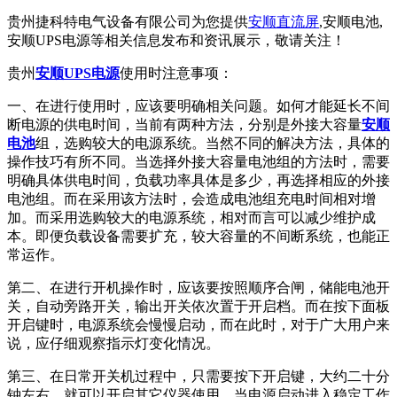
贵州捷科特电气设备有限公司为您提供
安顺直流屏
,安顺电池,
安顺UPS电源等相关信息发布和资讯展示，敬请关注！
贵州
安顺UPS电源
使用时注意事项：
一、在进行使用时，应该要明确相关问题。如何才能延长不间
断电源的供电时间，当前有两种方法，分别是外接大容量
安顺
电池
组，选购较大的电源系统。当然不同的解决方法，具体的
操作技巧有所不同。当选择外接大容量电池组的方法时，需要
明确具体供电时间，负载功率具体是多少，再选择相应的外接
电池组。而在采用该方法时，会造成电池组充电时间相对增
加。而采用选购较大的电源系统，相对而言可以减少维护成
本。即便负载设备需要扩充，较大容量的不间断系统，也能正
常运作。
第二、在进行开机操作时，应该要按照顺序合闸，储能电池开
关，自动旁路开关，输出开关依次置于开启档。而在按下面板
开启键时，电源系统会慢慢启动，而在此时，对于广大用户来
说，应仔细观察指示灯变化情况。
第三、在日常开关机过程中，只需要按下开启键，大约二十分
钟左右，就可以开启其它仪器使用。当电源启动进入稳定工作